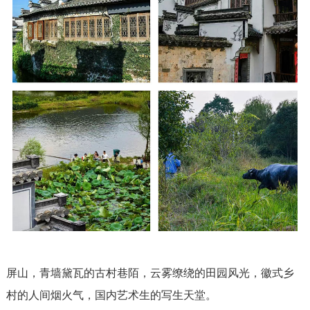
屏山，青墙黛瓦的古村巷陌，云雾缭绕的田园风光，徽式乡
村的人间烟火气，国内艺术生的写生天堂。