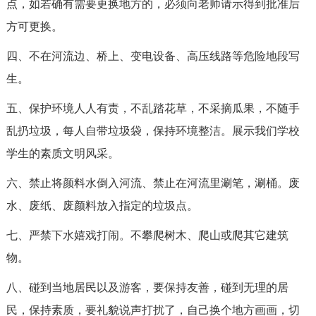
点，如若确有需要更换地方的，必须向老师请示得到批准后
方可更换。
四、不在河流边、桥上、变电设备、高压线路等危险地段写
生。
五、保护环境人人有责，不乱踏花草，不采摘瓜果，不随手
乱扔垃圾，每人自带垃圾袋，保持环境整洁。展示我们学校
学生的素质文明风采。
六、禁止将颜料水倒入河流、禁止在河流里涮笔，涮桶。废
水、废纸、废颜料放入指定的垃圾点。
七、严禁下水嬉戏打闹。不攀爬树木、爬山或爬其它建筑
物。
八、碰到当地居民以及游客，要保持友善，碰到无理的居
民，保持素质，要礼貌说声打扰了，自己换个地方画画，切