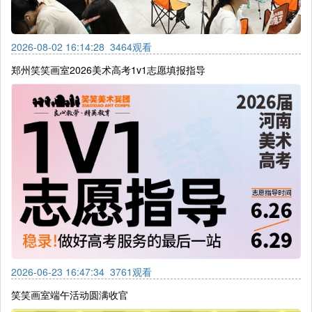
2026-08-02 16:14:28
3464观看
郑州笑笑画室2026美术高考1v1志愿填报指导
2026-06-23 16:47:34
3761观看
笑笑画室端午活动圆满收官