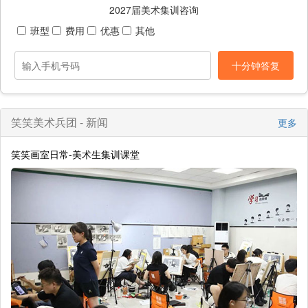
2027届美术集训咨询
班型
费用
优惠
其他
十分钟答复
笑笑美术兵团 - 新闻
更多
笑笑画室日常-美术生集训课堂