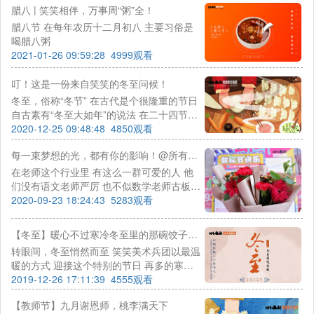
腊八 | 笑笑相伴，万事周“粥”全！
腊八节 在每年农历十二月初八 主要习俗是
喝腊八粥
2021-01-26 09:59:28
4999观看
叮！这是一份来自笑笑的冬至问候！
冬至，俗称“冬节” 在古代是个很隆重的节日
自古素有“冬至大如年”的说法 在二十四节气
中，冬至也倍受重视 冬至过节源于汉代，盛
2020-12-25 09:48:48
4850观看
于唐宋，相传至今 而今天就是冬至啦！
每一束梦想的光，都有你的影响！@所有笑笑兵团的老师们，教师节快乐！
在老师这个行业里 有这么一群可爱的人 他
们没有语文老师严厉 也不似数学老师古板
他们是最有趣的老师 浑身散发着不羁的个性
2020-09-23 18:24:43
5283观看
和浪漫艺术气息 没错，他们就是我们的美术
老师 才华横溢，妙笔生花......
【冬至】暖心不过寒冷冬至里的那碗饺子，愿所有美好如期而至~
转眼间，冬至悄然而至 笑笑美术兵团以最温
暖的方式 迎接这个特别的节日 再多的寒流
也抵不住内心的暖意 跟着笑先生一起到现场
2019-12-26 17:11:39
4555观看
感受一番吧
【教师节】九月谢恩师，桃李满天下