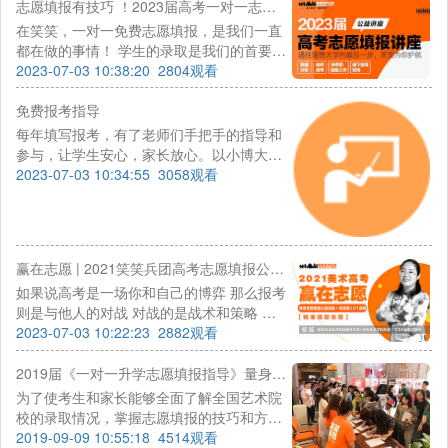
志愿填报有技巧 ！2023届高考一对一志愿填报公益活动，开启预约！
在笑笑，一对一免费志愿填报，是我们一直
都在做的事情！ 学生的录取是我们的首要标
准。笑笑美术兵团，自成立以来，便组建了
2023-07-03 10:38:20
2804观看
一支专业的志愿指导团队，从整理数据到现
场答疑解惑，我们竭尽全力为考生做好高考
免费报考指导
最后一站服务，为考生的录取保驾护航，绝
每年填写报考，有了老师们手把手的指导和
不辜负考生的每一分努力！
参与，让学生安心，家长放心。以小博大，
以弱胜强，每个人都能找到适合自己的发
2023-07-03 10:34:55
3058观看
展。
赢在志愿 | 2021笑笑兵团高考志愿填报公益讲座+1V1志愿指导
如果说高考是一场你和自己的博弈 那么报考
则是与他人的对战 对战的是战术和策略 如
何能不辜负自己的每一分，超越自己的理想
2023-07-03 10:22:23
2882观看
2019届《一对一升学志愿填报指导》量身制定升学志愿填报计划圆满落幕
为了使考生和家长能够全面了解全国艺术院
校的录取情况，掌握志愿填报的技巧和方
法，准确填报志愿， 2019年6月25日至27
2019-09-09 10:55:18
4514观看