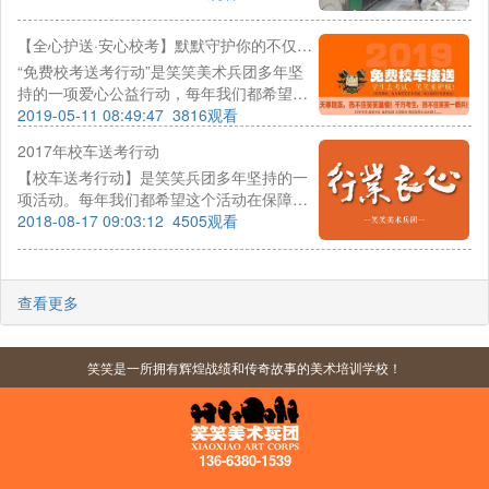
点到校区，一晃就是十几年。所有的一切，
都希望能让每位学子考出好成绩，完成梦
【全心护送·安心校考】默默守护你的不仅仅是父母，还有笑笑兵团带队的老师们
想！
“免费校考送考行动”是笑笑美术兵团多年坚
持的一项爱心公益行动，每年我们都希望这
个活动在保障学生顺利考试的情况下，能更
2019-05-11 08:49:47
3816观看
多的留给笑笑学子温暖的记忆，在这个冬天
2017年校车送考行动
所有笑笑老师和他们一起并肩战斗过。
【校车送考行动】是笑笑兵团多年坚持的一
项活动。每年我们都希望这个活动在保障学
生顺利的情况下，能更多的留给笑笑学子温
2018-08-17 09:03:12
4505观看
暖的记忆，这个冬天，所有的笑笑老师和小
兵团一起并肩战斗。早起的永远是你们这些
可爱的人。每年这个时候都是忙碌的、紧张
查看更多
的，同时又是充满梦想、充满期待的..
笑笑是一所拥有辉煌战绩和传奇故事的美术培训学校！
136-6380-1539