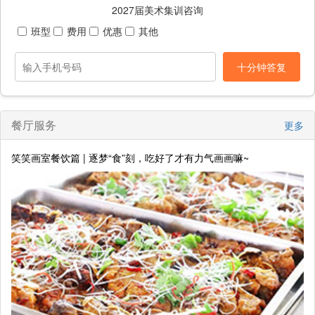
2027届美术集训咨询
班型
费用
优惠
其他
十分钟答复
餐厅服务
更多
笑笑画室餐饮篇 | 逐梦“食”刻，吃好了才有力气画画嘛~