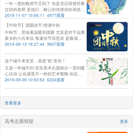
一年一度的教师节又到了 你是否记得曾经教
过你的老师 是他们，耐心的传授你绘画技巧
是他们，严厉的教育你做人道理 也许，曾经
2019-11-07 15:06:11
4977观看
吵过你 也许，昔日罚过你
【中秋节】团圆佳节·情满中秋
中秋节，意味着温暖和团聚 尤其是对于远离
家乡的小兵来说 每逢佳节倍思亲 是最渴望
和家人团聚的时候 笑笑兵团特意为小兵们安
2019-09-13 18:27:44
3807观看
排了假期 让小兵们能在中秋佳节与家人团聚
看一轮明月高空朗照 吃一顿热闹家宴举杯欢
这个端午来笑笑，就是“粽”意你！
笑 在一起，才是中秋
又是一年端午到 笑笑美术兵团推出一系列暖
心活动 让你感受不一样的艺术熏陶 你还在
等什么 参与其“粽” 乐在其“粽” 尽情放“粽”
2019-09-09 10:53:52
6224观看
查看更多
高考志愿填报
更多