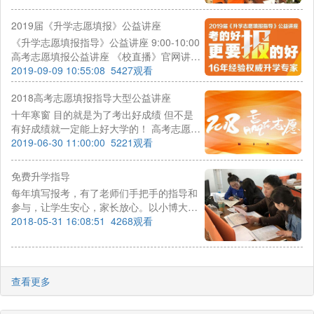
日在笑笑美术兵团精品校区进行2019届《升
学志愿填报指导》公益讲座。
2019届《升学志愿填报》公益讲座
《升学志愿填报指导》公益讲座 9:00-10:00
高考志愿填报公益讲座 《校直播》官网讲座
同步直播 10:00-18:00现场免费咨询解答 当
2019-09-09 10:55:08
5427观看
天仅限报名的前1-180名家长
2018高考志愿填报指导大型公益讲座
十年寒窗 目的就是为了考出好成绩 但不是
有好成绩就一定能上好大学的！ 高考志愿怎
么填？ 美术高考录取方式有哪些？ 如何避
2019-06-30 11:00:00
5221观看
免高分低录甚至落榜？ 这样的成绩能上什么
样的大学？ 成绩落榜还有什么希望可以上大
免费升学指导
学？ 没关系，笑笑来帮您解答疑问！
每年填写报考，有了老师们手把手的指导和
参与，让学生安心，家长放心。以小博大，
以弱胜强，每个人都能找到适合自己的发
2018-05-31 16:08:51
4268观看
展。
查看更多