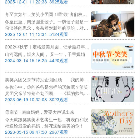
以是轻松愉快的
2025-12-01 11:22:38
3925观看
冬至大如年，笑笑小团圆！嚼“饺”者们校考必胜！
冬至已至，南汤圆北饺子。一碗饺子就是一
份淡淡的思念，夹杂着对新年的期盼，对未
来的憧憬。祝愿每位小兵都成为佼佼者！
2025-12-01 11:13:34
5124观看
2022中秋节｜定格最美月圆，记录最好年华…
山河远阔，烟火人间， 又一年，千里婵娟
2024-08-14 15:16:25
4420观看
笑笑兵团父亲节特别企划回顾——我的帅气老爸，父亲节快乐！
在你心中，你的爸爸是怎样的形象呢？笑笑
兵团父亲节特别企划回顾——《我的帅气老
爸》，一起看看笑笑小兵心中的爸爸吧~
2023-06-19 10:32:08
3023观看
母亲节 | 表白妈妈，爱要大声说出来
今天就跟笑笑美术艺考生一起，将表白和祝
福送给最爱的妈妈，鲜花送给最美的你！
2023-05-15 09:47:50
2967观看