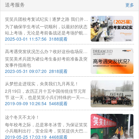
送考服务
更多
笑笑兵团校考复试纪实 | 逐梦之路 我们并肩同行！
为了确保学生考试一切顺利，以最好的状态
站上考场，无论是考前备战还是考场护航，
笑笑用专业与温度，为每一位小兵铺就通往
2025-03-01 11:57:56
3188观看
梦想的坚实道路，不辜负每一份信任与期
待。
高考遇突发状况怎么办？收好这份临场应急大全！
​笑笑美术兵团为诸位考生备好考前准备及突
发事件指南包
2023-05-31 09:07:20
2818观看
从梦想走进现实，央美我们九月再见！
2月19日，农历正月十五中国传统佳节元宵
节 这一天，也是笑笑小兵们特殊的一天——
中央美院开考了 为了这一天，他们与笑笑的
2019-09-09 10:26:54
5468观看
老师共同奋战 为了这一天，他们熬过了无数
个日日夜夜 从来到笑笑的第一天，就梦想着
这个冬天不太冷！
考入央美
每年校考之际，总是寒冬冰雪，为保证笑笑
小兵顺利出行，安全应考，笑笑提供大巴车
每天准点接送学生，从校区到考点，又从考
2019-05-25 17:03:19
4468观看