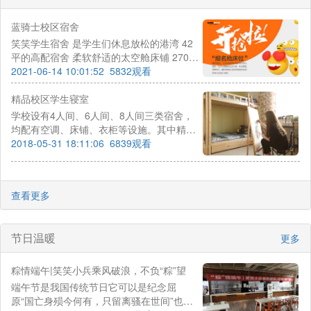
蓝骑士校区宿舍
笑笑学生宿舍 是学生们休息放松的港湾 42
平的高配宿舍 柔软舒适的太空舱床铺 270度
明亮宽敞的景观大阳台 全面覆盖的中央空调
2021-06-14 10:01:52
5832观看
和24小时供应的热水
精品校区学生寝室
学校设有4人间、6人间、8人间三类宿舍，
均配有空调、床铺、衣柜等设施。其中精品
校区4人间含独立卫生间（少量，需提前预
2018-05-31 18:11:06
6839观看
定），24小时热水供应，更为方便。由于4
人间有限，满足不了全部的小兵需求，预先
报名的小兵总捷足先登。有的路途遥远，或
查看更多
其他原因，不能在第一时间预定床位而造成
略有遗憾。如今网络预报名，瞬间即可预订
你所需要的房间类型，为您省时省心！
节日温暖
更多
粽情端午|笑笑小兵乘风破浪，不负“粽”望
端午节是我国传统节日它可以是纪念屈
原“国亡身殒今何有，只留离骚在世间”也可