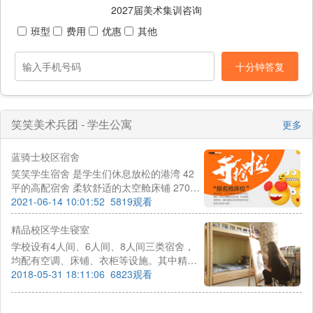
2027届美术集训咨询
班型
费用
优惠
其他
十分钟答复
笑笑美术兵团 - 学生公寓
更多
蓝骑士校区宿舍
笑笑学生宿舍 是学生们休息放松的港湾 42
平的高配宿舍 柔软舒适的太空舱床铺 270度
明亮宽敞的景观大阳台 全面覆盖的中央空调
2021-06-14 10:01:52
5819观看
和24小时供应的热水
精品校区学生寝室
学校设有4人间、6人间、8人间三类宿舍，
均配有空调、床铺、衣柜等设施。其中精品
校区4人间含独立卫生间（少量，需提前预
2018-05-31 18:11:06
6823观看
定），24小时热水供应，更为方便。由于4
人间有限，满足不了全部的小兵需求，预先