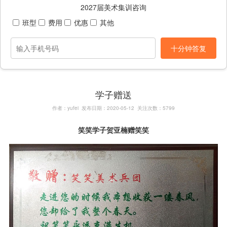
2027届美术集训咨询
班型
费用
优惠
其他
十分钟答复
学子赠送
作者：yufei 发布日期：2020-05-12 关注次数：5799
笑笑学子贺亚楠赠笑笑