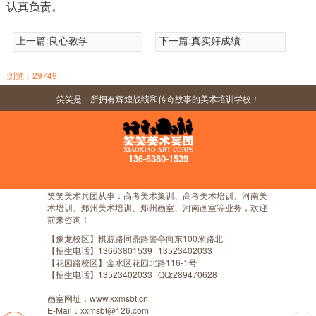
认真负责。
上一篇:
良心教学
下一篇:
真实好成绩
浏览：29749
笑笑是一所拥有辉煌战绩和传奇故事的美术培训学校！
136-6380-1539
笑笑美术兵团从事：高考美术集训、高考美术培训、河南美
术培训、郑州美术培训、郑州画室、河南画室等业务，欢迎
前来咨询！
【豫龙校区】棋源路同鼎路警亭向东100米路北
【招生电话】
13663801539
13523402033
【花园路校区】金水区花园北路116-1号
【招生电话】
13523402033
QQ:289470628
画室网址：www.xxmsbt.cn
E-Mail：xxmsbt@126.com